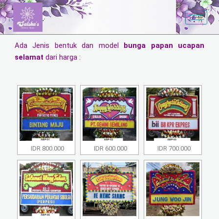
Skip
to
content
Ada Jenis bentuk dan model
bunga papan ucapan
selamat
dari harga :
IDR 800.000
IDR 600.000
IDR 700.000