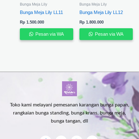
Bunga Meja Lily
Bunga Meja Lily
Bunga Meja Lily LL11
Bunga Meja Lily LL12
Rp
1.500.000
Rp
1.800.000
Pesan via WA
Pesan via WA
Toko kami melayani pemesanan karangan bunga papan,
rangkaian bunga standing, bunga krans, bunga meja,
bunga tangan, dll