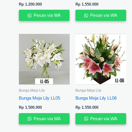
Rp
1.200.000
Rp
1.550.000
Pesan via WA
Pesan via WA
Bunga Meja Lily
Bunga Meja Lily
Bunga Meja Lily LL05
Bunga Meja Lily LL06
Rp
1.500.000
Rp
1.550.000
Pesan via WA
Pesan via WA