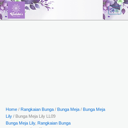
Bunga
Skip
Meja
to
Lily
content
LL09
quantity
Home
/
Rangkaian Bunga
/
Bunga Meja
/
Bunga Meja
Lily
/ Bunga Meja Lily LL09
Bunga Meja Lily
,
Rangkaian Bunga