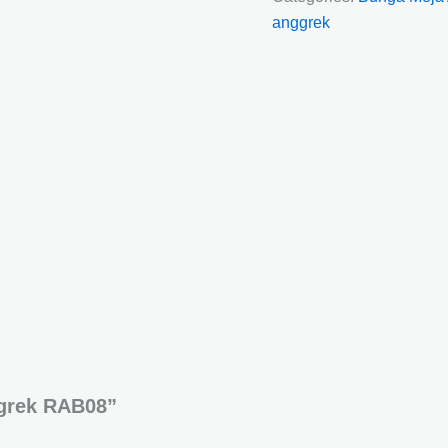
anggrek
ggrek RAB08”