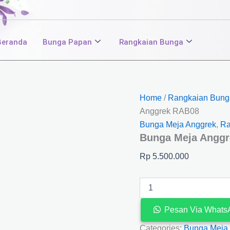
Bunga
Meja
Anggrek
RAB08
Beranda
Bunga Papan
Rangkaian Bunga
quantity
Home
/
Rangkaian Bung
Anggrek RAB08
Bunga Meja Anggrek
,
Ra
Bunga Meja Angg
Rp
5.500.000
Pesan Via Whats
Categories:
Bunga Meja