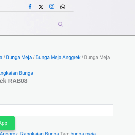
a
/
Bunga Meja
/
Bunga Meja Anggrek
/ Bunga Meja
ngkaian Bunga
rek RAB08
App
 Anggrek
,
Rangkaian Bunga
Tag:
bunga meja