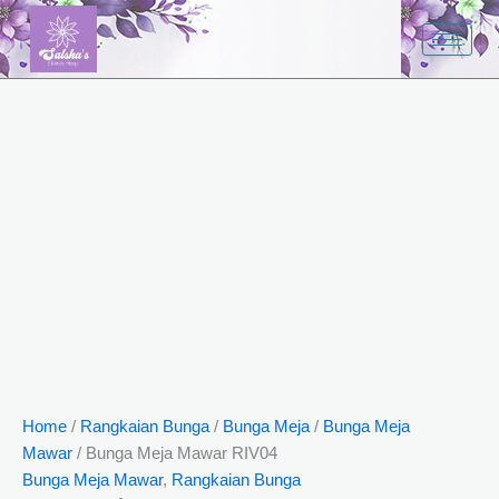
Bunga
Skip
Meja
to
Mawar
content
RIV04
quantity
Home
/
Rangkaian Bunga
/
Bunga Meja
/
Bunga Meja
Mawar
/ Bunga Meja Mawar RIV04
Bunga Meja Mawar
,
Rangkaian Bunga