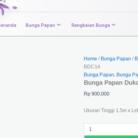
Bunga
Papan
Duka
Cita
Beranda
Bunga Papan
Rangkaian Bunga
BDC14
quantity
Home
/
Bunga Papan
/
B
BDC14
Bunga Papan
,
Bunga Pa
Bunga Papan Duka
Rp
900.000
Ukuran Tinggi 1.5m x L