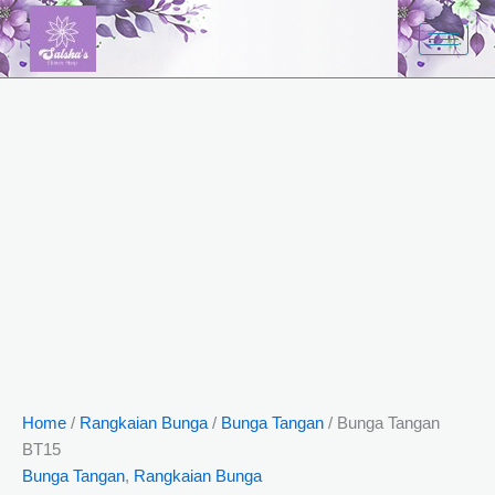
Bunga
Skip
Tangan
to
BT15
content
quantity
Home
/
Rangkaian Bunga
/
Bunga Tangan
/ Bunga Tangan
BT15
Bunga Tangan
,
Rangkaian Bunga