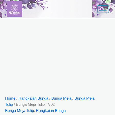
Bunga
Skip
Meja
to
Tulip
content
TV02
quantity
Home
/
Rangkaian Bunga
/
Bunga Meja
/
Bunga Meja
Tulip
/ Bunga Meja Tulip TV02
Bunga Meja Tulip
,
Rangkaian Bunga