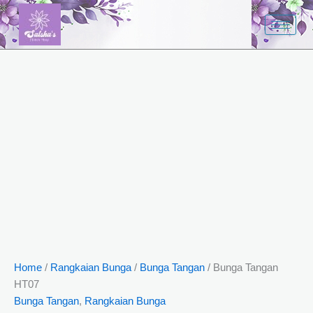
Skip
to
content
Home
/
Rangkaian Bunga
/
Bunga Tangan
/ Bunga Tangan
HT07
Bunga Tangan
,
Rangkaian Bunga