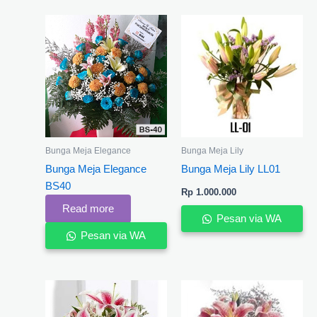
Bunga Meja Elegance
Bunga Meja Lily
Bunga Meja Elegance
Bunga Meja Lily LL01
BS40
Rp
1.000.000
Read more
Pesan via WA
Pesan via WA