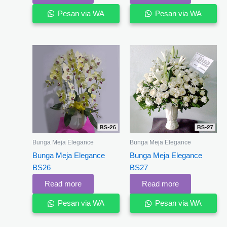
Pesan via WA
Pesan via WA
Bunga Meja Elegance
Bunga Meja Elegance
Bunga Meja Elegance
Bunga Meja Elegance
BS26
BS27
Read more
Read more
Pesan via WA
Pesan via WA