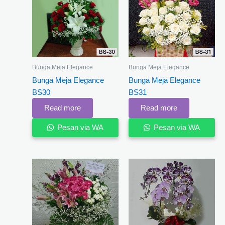
Bunga Meja Elegance
Bunga Meja Elegance
Bunga Meja Elegance
Bunga Meja Elegance
BS30
BS31
Read more
Read more
Pesan via WA
Pesan via WA