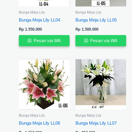
Bunga Meja Lily
Bunga Meja Lily
Bunga Meja Lily LL04
Bunga Meja Lily LL05
Rp
1.550.000
Rp
1.500.000
Pesan via WA
Pesan via WA
Bunga Meja Lily
Bunga Meja Lily
Bunga Meja Lily LL06
Bunga Meja Lily LL07