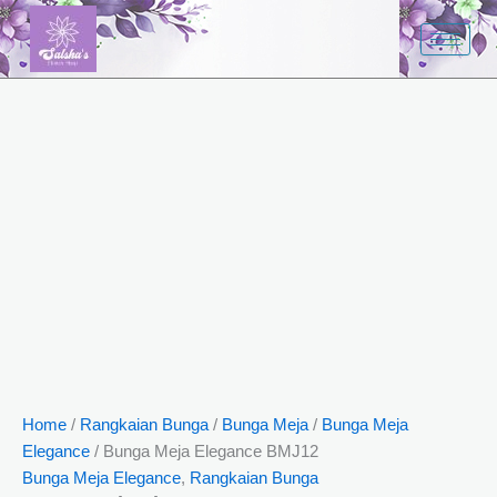
Bunga
Skip
Meja
to
Elegance
content
BMJ12
quantity
Home
/
Rangkaian Bunga
/
Bunga Meja
/
Bunga Meja
Elegance
/ Bunga Meja Elegance BMJ12
Bunga Meja Elegance
,
Rangkaian Bunga